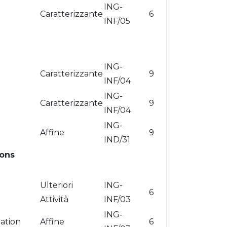
ING-
Caratterizzante
6
INF/05
ING-
Caratterizzante
9
INF/04
ING-
Caratterizzante
9
INF/04
ING-
Affine
9
IND/31
ions
Ulteriori
ING-
6
Attività
INF/03
ING-
ation
Affine
6