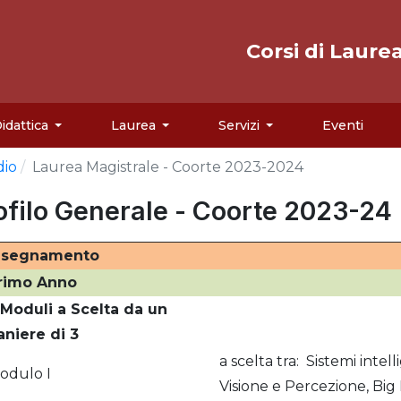
Corsi di Laure
idattica
Laurea
Servizi
Eventi
dio
Laurea Magistrale - Coorte 2023-2024
ofilo Generale - Coorte 2023-24
nsegnamento
rimo Anno
 Moduli a Scelta da un
aniere di 3
a scelta tra: Sistemi intell
odulo I
Visione e Percezione, Big