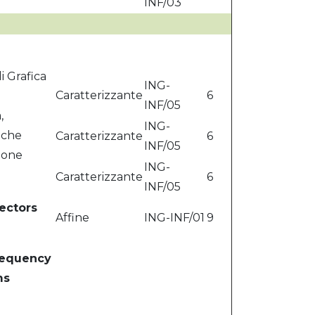
INF/03
i Grafica
ING-
Caratterizzante
6
INF/05
,
ING-
iche
Caratterizzante
6
INF/05
ione
ING-
Caratterizzante
6
INF/05
tectors
Affine
ING-INF/01
9
requency
ms