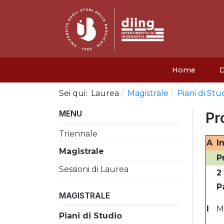
Home
D
Sei qui:
Laurea
Magistrale
Piani di Stu
MENU
Pr
Triennale
A
I
Magistrale
P
Sessioni di Laurea
2
P
MAGISTRALE
I
M
Piani di Studio