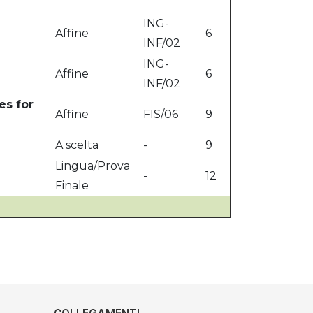
ING-
Affine
6
INF/02
ING-
Affine
6
INF/02
s for
Affine
FIS/06
9
A scelta
-
9
Lingua/Prova
-
12
Finale