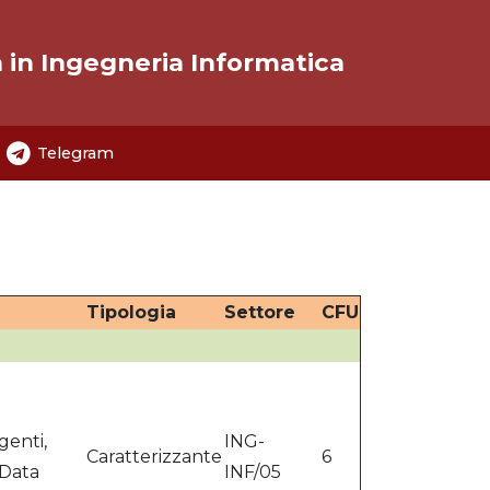
a in Ingegneria Informatica
Telegram
Tipologia
Settore
CFU
igenti,
ING-
Caratterizzante
6
 Data
INF/05