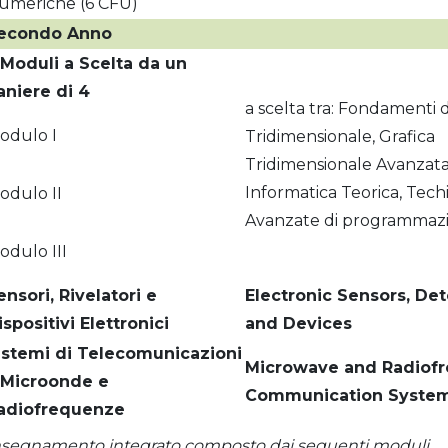
umeriche (6 CFU)
econdo Anno
 Moduli a Scelta da un
aniere di 4
a scelta tra: Fondamenti d
odulo I
Tridimensionale, Grafica
Tridimensionale Avanzata
Informatica Teorica, Tech
odulo II
Avanzate di programmaz
odulo III
ensori, Rivelatori e
Electronic Sensors, De
ispositivi Elettronici
and Devices
istemi di Telecomunicazioni
Microwave and Radiof
 Microonde e
Communication Syste
adiofrequenze
nsegnamento integrato composto dai seguenti moduli