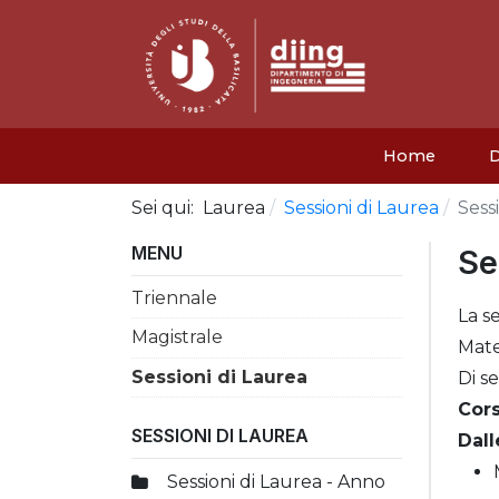
Home
D
Sei qui:
Laurea
Sessioni di Laurea
Sess
MENU
Se
Triennale
La s
Magistrale
Mate
Sessioni di Laurea
Di s
Cors
SESSIONI DI LAUREA
Dall
Sessioni di Laurea - Anno